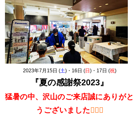
2023年7月15日 (
土
)・16日 (
日
)・17日 (
祝
)
『夏の感謝祭2023』
猛暑の中、沢山のご来店誠にありがと
うございました
🙇🏻‍♀️