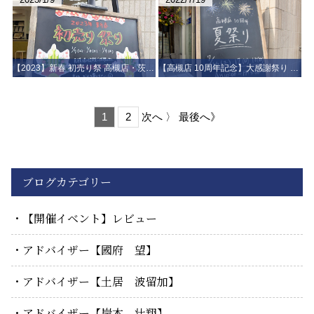
【2023】新春 初売り祭 高槻店・茨木店 同時開催 ～ご来店ありがとうございました～【満員御礼】
【高槻店 10周年記念】大感謝祭り 高槻店・茨木店 同時開催 ～ご来店ありがとうございました～【満員御礼】
1
2
次へ 〉
最後へ》
ブログカテゴリー
【開催イベント】レビュー
アドバイザー【國府 望】
アドバイザー【土居 波留加】
アドバイザー【岸本 壮翔】