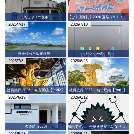
久しぶりの観劇
【ご来店御礼】2026 夏祭り&リフォーム相談会 [高槻店・茨木店 同時開催しました！]
2026/7/17
2026/7/10
体を張った版築体験！
ピクサーの世界
2026/7/3
2026/6/26
社員旅行 2026 – 名古屋編【Part2】
社員旅行 2026 – 名古屋編【Part1】
2026/6/19
2026/6/12
淡路島 [2026]
梅雨ですね、生乾き臭が気になりますね
2026/5/28
2026/5/21