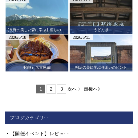
【長野の美しい森に学ぶ】癒しの森へ
うどん県
2026/5/18
2026/5/11
小旅行 [名古屋編]
明治の美に学ぶ住まいのヒント
1
2
3
次へ 〉
最後へ》
ブログカテゴリー
【開催イベント】レビュー