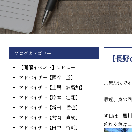
ブログカテゴリー
【長野
【開催イベント】レビュー
アドバイザー【國府 望】
ご無沙汰です
アドバイザー【土居 波留加】
アドバイザー【岸本 壮翔】
最近、身の回
アドバイザー【新田 哲也】
初日は『
黒川
アドバイザー【村岡 直樹】
釣れる魚はニ
アドバイザー【田中 啓輔】