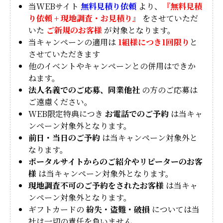
当WEBサイト
無料見積り依頼
より、
『無料見積
り依頼 + 現地調査・お見積り』
をさせていただ
いた
ご新規のお客様
が対象となります。
当キャンペーンの適用は
1組様につき1回限り
と
させていただきます
他のイベントやキャンペーンとの併用はできか
ねます。
法人名義でのご応募、同業他社
の方のご応募は
ご遠慮ください。
WEB限定特典につき
お電話でのご予約
は当キャ
ンペーン対象外となります。
前日・当日のご予約
は当キャンペーン対象外と
なります。
ポータルサイトからのご紹介やリピーターのお客
様
は当キャンペーン対象外となります。
現地調査不可のご予約をされたお客様
は当キャ
ンペーン対象外となります。
ギフトカードの
紛失・盗難・破損
については当
社は一切の責任を負いません。