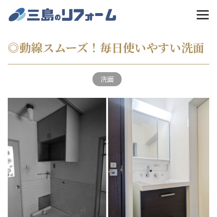
MENU
◎動線スムーズ！毎日使いやすい洗面
洗面