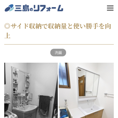
MENU
◎サイド収納で収納量と使い勝手を向
上
洗面