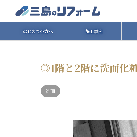
はじめての方へ
施工事例
◎1階と2階に洗面化
洗面