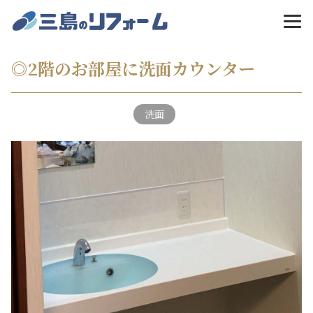
MENU
◎2階のお部屋に洗面カウンター
洗面