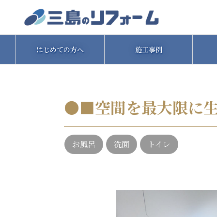
はじめての方へ
施工事例
●■空間を最大限に
お風呂
洗面
トイレ