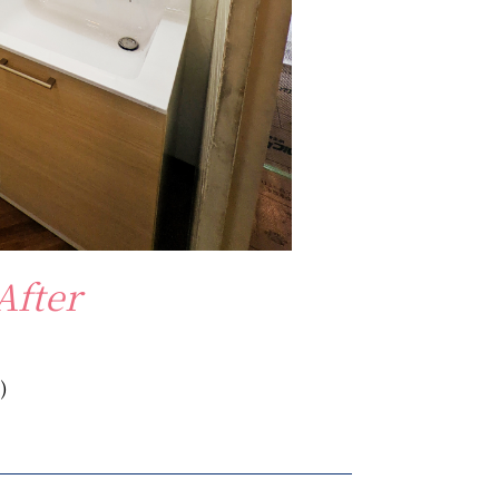
After
)