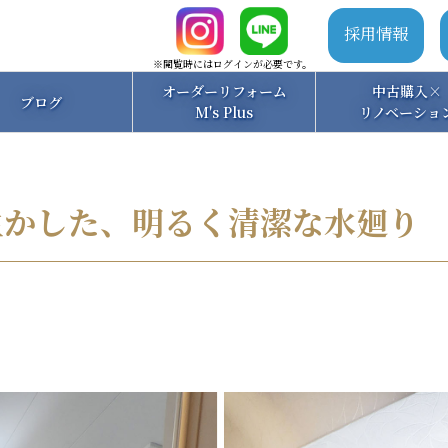
採用情報
※閲覧時にはログインが必要です。
オーダーリフォーム
中古購入×
ブログ
M's Plus
リノベーショ
生かした、明るく清潔な水廻り